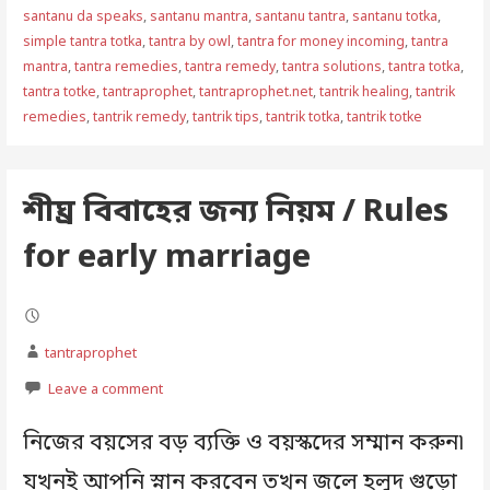
santanu da speaks
,
santanu mantra
,
santanu tantra
,
santanu totka
,
simple tantra totka
,
tantra by owl
,
tantra for money incoming
,
tantra
mantra
,
tantra remedies
,
tantra remedy
,
tantra solutions
,
tantra totka
,
tantra totke
,
tantraprophet
,
tantraprophet.net
,
tantrik healing
,
tantrik
remedies
,
tantrik remedy
,
tantrik tips
,
tantrik totka
,
tantrik totke
শীঘ্র বিবাহের জন্য নিয়ম / Rules
for early marriage
tantraprophet
Leave a comment
নিজের বয়সের বড় ব্যক্তি ও বয়স্কদের সম্মান করুন৷
যখনই আপনি স্নান করবেন তখন জলে হলুদ গুড়ো