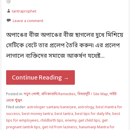
tantraprophet
Leave a comment
অপাঙের বীজ অপাঙের বীজ ছাগলের দুধে মিশিয়ে
সেটিকে বেটে তার প্রলেপ তৈরি করুন৷ এর প্রলেপ
লাগালে ব্যক্তিদের সমাজে আকর্ষণ যথেষ্ট…
Continue Reading →
Posted in:
নতুন পোস্ট
,
প্রতিকারাদি/Remedies
,
বিষয়সূচী / Site Map
,
সাইট
থেকে খুঁজুন
Filed under:
astrologer santanu banerjee
,
astrology
,
best mantra for
success
,
best money tantra
,
best tantra
,
best tips for daily life
,
best
tips for employees
,
childbirth tips
,
enemy
,
get child tips
,
get
pregnant tantrik tips
,
get rid from laziness
,
hanumanji Mantra for