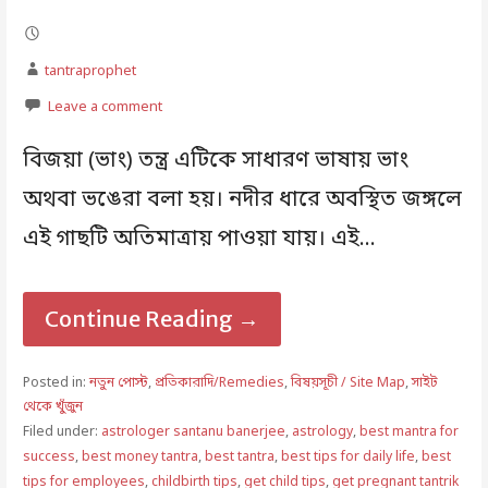
tantraprophet
Leave a comment
বিজয়া (ভাং) তন্ত্র এটিকে সাধারণ ভাষায় ভাং
অথবা ভঙেরা বলা হয়। নদীর ধারে অবস্থিত জঙ্গলে
এই গাছটি অতিমাত্রায় পাওয়া যায়। এই…
Continue Reading →
Posted in:
নতুন পোস্ট
,
প্রতিকারাদি/Remedies
,
বিষয়সূচী / Site Map
,
সাইট
থেকে খুঁজুন
Filed under:
astrologer santanu banerjee
,
astrology
,
best mantra for
success
,
best money tantra
,
best tantra
,
best tips for daily life
,
best
tips for employees
,
childbirth tips
,
get child tips
,
get pregnant tantrik