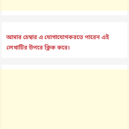
আমার চেম্বার এ যোগাযোগকরতে পারেন এই
লেখাটির উপরে ক্লিক করে।