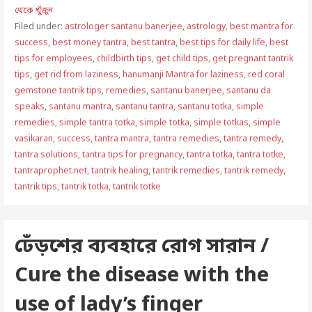
থেকে খুঁজুন
Filed under:
astrologer santanu banerjee
,
astrology
,
best mantra for
success
,
best money tantra
,
best tantra
,
best tips for daily life
,
best
tips for employees
,
childbirth tips
,
get child tips
,
get pregnant tantrik
tips
,
get rid from laziness
,
hanumanji Mantra for laziness
,
red coral
gemstone tantrik tips
,
remedies
,
santanu banerjee
,
santanu da
speaks
,
santanu mantra
,
santanu tantra
,
santanu totka
,
simple
remedies
,
simple tantra totka
,
simple totka
,
simple totkas
,
simple
vasikaran
,
success
,
tantra mantra
,
tantra remedies
,
tantra remedy
,
tantra solutions
,
tantra tips for pregnancy
,
tantra totka
,
tantra totke
,
tantraprophet.net
,
tantrik healing
,
tantrik remedies
,
tantrik remedy
,
tantrik tips
,
tantrik totka
,
tantrik totke
ঢেঁড়শের ব্যবহারে রোগ সারান /
Cure the disease with the
use of lady’s finger