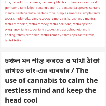
tips
,
get rid from laziness
,
hanumanji Mantra for laziness
,
red coral
gemstone tantrik tips
,
santanu banerjee
,
santanu da speaks
,
santanu
mantra
,
santanu tantra
,
santanu totka
,
simple remedies
,
simple tantra
totka
,
simple totka
,
simple totkas
,
simple vasikaran
,
tantra mantra
,
tantra remedies
,
tantra remedy
,
tantra solutions
,
tantra tips for
pregnancy
,
tantra totka
,
tantra totke
,
tantraprophet.net
,
tantrik
healing
,
tantrik remedies
,
tantrik remedy
,
tantrik tips
,
tantrik totka
,
tantrik totke
চঞ্চল মন শান্ত করতে ও মাথা ঠাণ্ডা
রাখতে ভাং-এর ব্যবহার / The
use of cannabis to calm the
restless mind and keep the
head cool