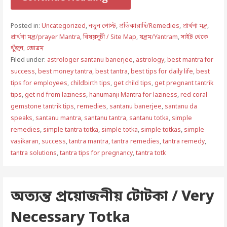
Posted in:
Uncategorized
,
নতুন পোস্ট
,
প্রতিকারাদি/Remedies
,
প্রার্থণা মন্ত্র
,
প্রার্থণা মন্ত্র/prayer Mantra
,
বিষয়সূচী / Site Map
,
যন্ত্রম/Yantram
,
সাইট থেকে
খুঁজুন
,
স্তোত্রম
Filed under:
astrologer santanu banerjee
,
astrology
,
best mantra for
success
,
best money tantra
,
best tantra
,
best tips for daily life
,
best
tips for employees
,
childbirth tips
,
get child tips
,
get pregnant tantrik
tips
,
get rid from laziness
,
hanumanji Mantra for laziness
,
red coral
gemstone tantrik tips
,
remedies
,
santanu banerjee
,
santanu da
speaks
,
santanu mantra
,
santanu tantra
,
santanu totka
,
simple
remedies
,
simple tantra totka
,
simple totka
,
simple totkas
,
simple
vasikaran
,
success
,
tantra mantra
,
tantra remedies
,
tantra remedy
,
tantra solutions
,
tantra tips for pregnancy
,
tantra totk
অত্যন্ত প্রয়োজনীয় টোটকা / Very
Necessary Totka