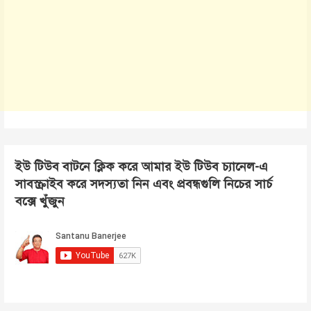
ইউ টিউব বাটনে ক্লিক করে আমার ইউ টিউব চ্যানেল-এ
সাবস্ক্রাইব করে সদস্যতা নিন এবং প্রবন্ধগুলি নিচের সার্চ
বক্সে খুঁজুন