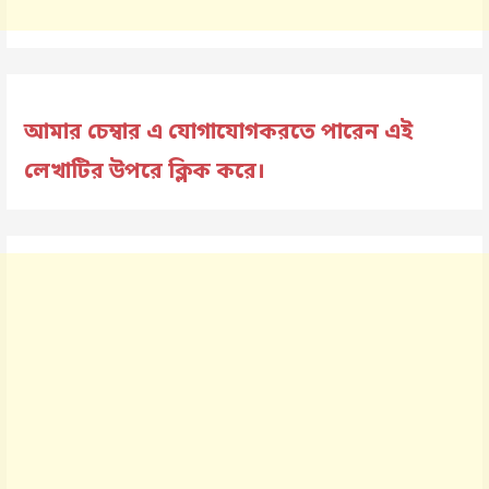
আমার চেম্বার এ যোগাযোগকরতে পারেন এই
লেখাটির উপরে ক্লিক করে।