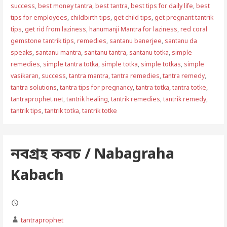
success
,
best money tantra
,
best tantra
,
best tips for daily life
,
best
tips for employees
,
childbirth tips
,
get child tips
,
get pregnant tantrik
tips
,
get rid from laziness
,
hanumanji Mantra for laziness
,
red coral
gemstone tantrik tips
,
remedies
,
santanu banerjee
,
santanu da
speaks
,
santanu mantra
,
santanu tantra
,
santanu totka
,
simple
remedies
,
simple tantra totka
,
simple totka
,
simple totkas
,
simple
vasikaran
,
success
,
tantra mantra
,
tantra remedies
,
tantra remedy
,
tantra solutions
,
tantra tips for pregnancy
,
tantra totka
,
tantra totke
,
tantraprophet.net
,
tantrik healing
,
tantrik remedies
,
tantrik remedy
,
tantrik tips
,
tantrik totka
,
tantrik totke
নবগ্রহ কবচ / Nabagraha
Kabach
tantraprophet