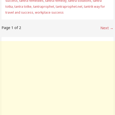
success
,
tantra remedies
,
tantra remedy
,
tantra solutions
,
tantra
totka
,
tantra totke
,
tantraprophet
,
tantraprophet.net
,
tantrik way for
travel and success
,
workplace success
Post
Page 1 of 2
Next →
navigation