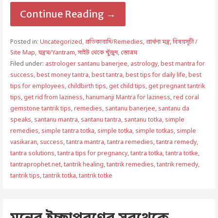
Continue Reading →
Posted in:
Uncategorized
,
প্রতিকারাদি/Remedies
,
প্রার্থণা মন্ত্র
,
বিষয়সূচী /
Site Map
,
যন্ত্রম/Yantram
,
সাইট থেকে খুঁজুন
,
স্তোত্রম
Filed under:
astrologer santanu banerjee
,
astrology
,
best mantra for
success
,
best money tantra
,
best tantra
,
best tips for daily life
,
best
tips for employees
,
childbirth tips
,
get child tips
,
get pregnant tantrik
tips
,
get rid from laziness
,
hanumanji Mantra for laziness
,
red coral
gemstone tantrik tips
,
remedies
,
santanu banerjee
,
santanu da
speaks
,
santanu mantra
,
santanu tantra
,
santanu totka
,
simple
remedies
,
simple tantra totka
,
simple totka
,
simple totkas
,
simple
vasikaran
,
success
,
tantra mantra
,
tantra remedies
,
tantra remedy
,
tantra solutions
,
tantra tips for pregnancy
,
tantra totka
,
tantra totke
,
tantraprophet.net
,
tantrik healing
,
tantrik remedies
,
tantrik remedy
,
tantrik tips
,
tantrik totka
,
tantrik totke