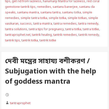
tips
,
get rid from laziness
,
hanumanji Mantra for laziness
,
red coral
gemstone tantrik tips
,
remedies
,
santanu banerjee
,
santanu da
speaks
,
santanu mantra
,
santanu tantra
,
santanu totka
,
simple
remedies
,
simple tantra totka
,
simple totka
,
simple totkas
,
simple
vasikaran
,
success
,
tantra mantra
,
tantra remedies
,
tantra remedy
,
tantra solutions
,
tantra tips for pregnancy
,
tantra totka
,
tantra totke
,
tantraprophet.net
,
tantrik healing
,
tantrik remedies
,
tantrik remedy
,
tantrik tips
,
tantrik totka
,
tantrik totke
দেবী মন্ত্রের সাহায্য বশীকরণ /
Subjugation with the help
of goddess mantra
tantraprophet