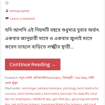
tantraprophet
Leave a comment
যদি আপনি এই নিয়মটি বছরে শুধুমাত্র দুবার অর্থাৎ
একবার জানুয়ারী মাসে ও একবার জুলাই মাসে
করেন তাহলে বাড়িতে লক্ষ্মীর স্থায়ী…
Continue Reading →
Posted in:
নতুন পোস্ট
,
প্রতিকারাদি/Remedies
,
বিষয়সূচী / Site Map
,
সাইট
থেকে খুঁজুন
Filed under:
astrologer santanu banerjee
,
astrology
,
best mantra for
success
,
best money tantra
,
best tantra
,
best tips for daily life
,
best
tips for employees
,
childbirth tips
,
get child tips
,
get pregnant tantrik
tips
,
get rid from laziness
,
hanumanji Mantra for laziness
,
red coral