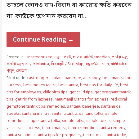
তাহলে কোনও বাদ-বিবাদ বা কারোর ক্ষতি করবেন
না৷ কাউকে অপমান করবেন না…
Continue Reading →
Posted in:
Uncategorized
,
নতুন পোস্ট
,
প্রতিকারাদি/Remedies
,
প্রার্থণা মন্ত্র
,
প্রার্থণা মন্ত্র/prayer Mantra
,
বিষয়সূচী / Site Map
,
যন্ত্রম/Yantram
,
সাইট থেকে
খুঁজুন
,
স্তোত্রম
Filed under:
astrologer santanu banerjee
,
astrology
,
best mantra for
success
,
best money tantra
,
best tantra
,
best tips for daily life
,
best
tips for employees
,
childbirth tips
,
get child tips
,
get pregnant tantrik
tips
,
get rid from laziness
,
hanumanji Mantra for laziness
,
red coral
gemstone tantrik tips
,
remedies
,
santanu banerjee
,
santanu da
speaks
,
santanu mantra
,
santanu tantra
,
santanu totka
,
simple
remedies
,
simple tantra totka
,
simple totka
,
simple totkas
,
simple
vasikaran
,
success
,
tantra mantra
,
tantra remedies
,
tantra remedy
,
tantra solutions
,
tantra tips for pregnancy
,
tantra totka
,
tantra totke
,