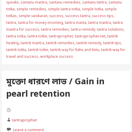
speaks
,
santanu mantra
,
santanu remedies
,
santanu tantra
,
santanu
totka
,
simple remedies
,
simple tantra totka
,
simple totka
,
simple
totkas
,
simple vasikaran
,
success
,
success tantra
,
success tips
,
tantra
,
tantra for money incoming
,
tantra manta
,
tantra mantra
,
tantra
mantra for success
,
tantra remedies
,
tantra remedy
,
tantra solutions
,
tantra totka
,
tantra totke
,
tantraprophet
,
tantraprophet.net
,
tantrik
healing
,
tantrik mantra
,
tantrik remedies
,
tantrik remedy
,
tantrik tips
,
tantrik totka
,
tantrik totke
,
tantrik way for Rahu and Ketu
,
tantrik way for
travel and success
,
workplace success
মুক্তো ধারণে লাভ / Gain in
pearl retention
tantraprophet
Leave a comment