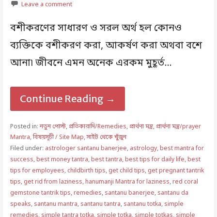
Leave a comment
বশীকরণের সাধারণ ও সরল অর্থ হল কোনও
ব্যক্তিকে বশীকরণ করা, আকর্ষণ করা অথবা বশে
আনা৷ জীবনে এমন অনেক এরকম মুহূর্ত…
Continue Reading →
Posted in:
নতুন পোস্ট
,
প্রতিকারাদি/Remedies
,
প্রার্থণা মন্ত্র
,
প্রার্থণা মন্ত্র/prayer
Mantra
,
বিষয়সূচী / Site Map
,
সাইট থেকে খুঁজুন
Filed under:
astrologer santanu banerjee
,
astrology
,
best mantra for
success
,
best money tantra
,
best tantra
,
best tips for daily life
,
best
tips for employees
,
childbirth tips
,
get child tips
,
get pregnant tantrik
tips
,
get rid from laziness
,
hanumanji Mantra for laziness
,
red coral
gemstone tantrik tips
,
remedies
,
santanu banerjee
,
santanu da
speaks
,
santanu mantra
,
santanu tantra
,
santanu totka
,
simple
remedies
,
simple tantra totka
,
simple totka
,
simple totkas
,
simple