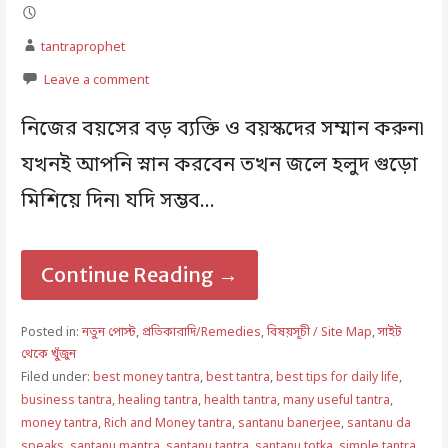
tantraprophet
Leave a comment
নিজের বয়সের বড় ব্যক্তি ও বয়স্কদের সম্মান করুন৷
যখনই আপনি স্নান করবেন তখন জলে হলুদ গুড়ো
মিশিয়ে দিন৷ যদি সম্ভব…
Continue Reading →
Posted in:
নতুন পোস্ট
,
প্রতিকারাদি/Remedies
,
বিষয়সূচী / Site Map
,
সাইট
থেকে খুঁজুন
Filed under:
best money tantra
,
best tantra
,
best tips for daily life
,
business tantra
,
healing tantra
,
health tantra
,
many useful tantra
,
money tantra
,
Rich and Money tantra
,
santanu banerjee
,
santanu da
speaks
,
santanu mantra
,
santanu tantra
,
santanu totka
,
simple tantra