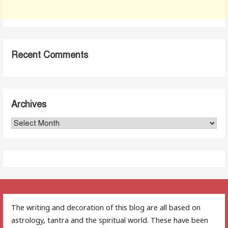
Recent Comments
Archives
Archives
The writing and decoration of this blog are all based on
astrology, tantra and the spiritual world. These have been