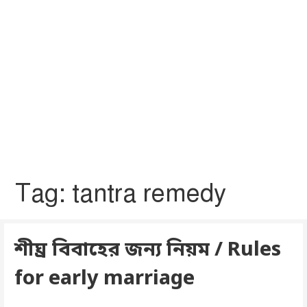
Tag: tantra remedy
শীঘ্র বিবাহের জন্য নিয়ম / Rules
for early marriage