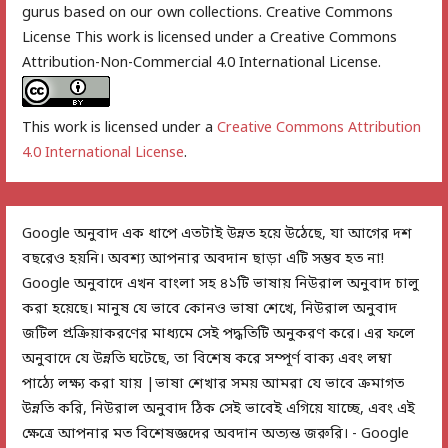
gurus based on our own collections. Creative Commons
License This work is licensed under a Creative Commons
Attribution-Non-Commercial 4.0 International License.
This work is licensed under a
Creative Commons Attribution
4.0 International License
.
Google অনুবাদ এক ধাপে এতটাই উন্নত হয়ে উঠেছে, যা আগের দশ
বছরেও হয়নি। অবশ্য আপনার অবদান ছাড়া এটি সম্ভব হত না!
Google অনুবাদে এখন বাংলা সহ ৪১টি ভাষায় নিউরাল অনুবাদ চালু
করা হয়েছে। মানুষ যে ভাবে কোনও ভাষা শেখে, নিউরাল অনুবাদ
জটিল প্রক্রিয়াকরণের মাধ্যমে সেই পদ্ধতিটি অনুকরণ করে। এর ফলে
অনুবাদে যে উন্নতি ঘটেছে, তা বিশেষ করে সম্পূর্ণ বাক্য এবং লম্বা
পাঠ্যে লক্ষ্য করা যায় |ভাষা শেখার সময় আমরা যে ভাবে ক্রমাগত
উন্নতি করি, নিউরাল অনুবাদ ঠিক সেই ভাবেই এগিয়ে যাচ্ছে, এবং এই
ক্ষেত্রে আপনার মত বিশেষজ্ঞদের অবদান অত্যন্ত জরুরি। - Google