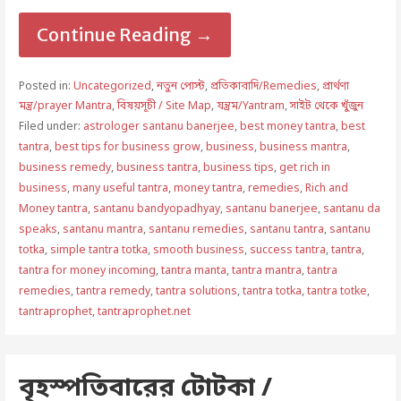
Continue Reading →
Posted in:
Uncategorized
,
নতুন পোস্ট
,
প্রতিকারাদি/Remedies
,
প্রার্থণা
মন্ত্র/prayer Mantra
,
বিষয়সূচী / Site Map
,
যন্ত্রম/Yantram
,
সাইট থেকে খুঁজুন
Filed under:
astrologer santanu banerjee
,
best money tantra
,
best
tantra
,
best tips for business grow
,
business
,
business mantra
,
business remedy
,
business tantra
,
business tips
,
get rich in
business
,
many useful tantra
,
money tantra
,
remedies
,
Rich and
Money tantra
,
santanu bandyopadhyay
,
santanu banerjee
,
santanu da
speaks
,
santanu mantra
,
santanu remedies
,
santanu tantra
,
santanu
totka
,
simple tantra totka
,
smooth business
,
success tantra
,
tantra
,
tantra for money incoming
,
tantra manta
,
tantra mantra
,
tantra
remedies
,
tantra remedy
,
tantra solutions
,
tantra totka
,
tantra totke
,
tantraprophet
,
tantraprophet.net
বৃহস্পতিবারের টোটকা /