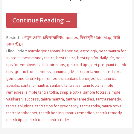
Continue Reading →
Posted in:
নতুন পোস্ট
,
প্রতিকারাদি/Remedies
,
বিষয়সূচী / Site Map
,
সাইট
থেকে খুঁজুন
Filed under:
astrologer santanu banerjee
,
astrology
,
best mantra for
success
,
best money tantra
,
best tantra
,
best tips for daily life
,
best
tips for employees
,
childbirth tips
,
get child tips
,
get pregnant tantrik
tips
,
get rid from laziness
,
hanumanji Mantra for laziness
,
red coral
gemstone tantrik tips
,
remedies
,
santanu banerjee
,
santanu da
speaks
,
santanu mantra
,
santanu tantra
,
santanu totka
,
simple
remedies
,
simple tantra totka
,
simple totka
,
simple totkas
,
simple
vasikaran
,
success
,
tantra mantra
,
tantra remedies
,
tantra remedy
,
tantra solutions
,
tantra tips for pregnancy
,
tantra totka
,
tantra totke
,
tantraprophet.net
,
tantrik healing
,
tantrik remedies
,
tantrik remedy
,
tantrik tips
,
tantrik totka
,
tantrik totke