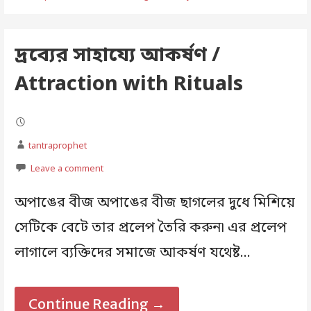
দ্রব্যের সাহায্যে আকর্ষণ /
Attraction with Rituals
tantraprophet
Leave a comment
অপাঙের বীজ অপাঙের বীজ ছাগলের দুধে মিশিয়ে
সেটিকে বেটে তার প্রলেপ তৈরি করুন৷ এর প্রলেপ
লাগালে ব্যক্তিদের সমাজে আকর্ষণ যথেষ্ট…
Continue Reading →