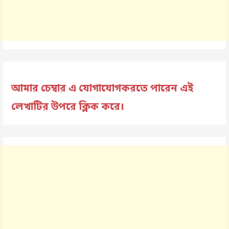
আমার চেম্বার এ যোগাযোগকরতে পারেন এই
লেখাটির উপরে ক্লিক করে।