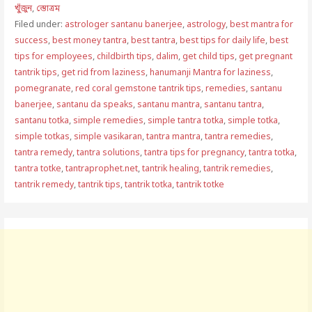
খুঁজুন
,
স্তোত্রম
Filed under:
astrologer santanu banerjee
,
astrology
,
best mantra for
success
,
best money tantra
,
best tantra
,
best tips for daily life
,
best
tips for employees
,
childbirth tips
,
dalim
,
get child tips
,
get pregnant
tantrik tips
,
get rid from laziness
,
hanumanji Mantra for laziness
,
pomegranate
,
red coral gemstone tantrik tips
,
remedies
,
santanu
banerjee
,
santanu da speaks
,
santanu mantra
,
santanu tantra
,
santanu totka
,
simple remedies
,
simple tantra totka
,
simple totka
,
simple totkas
,
simple vasikaran
,
tantra mantra
,
tantra remedies
,
tantra remedy
,
tantra solutions
,
tantra tips for pregnancy
,
tantra totka
,
tantra totke
,
tantraprophet.net
,
tantrik healing
,
tantrik remedies
,
tantrik remedy
,
tantrik tips
,
tantrik totka
,
tantrik totke