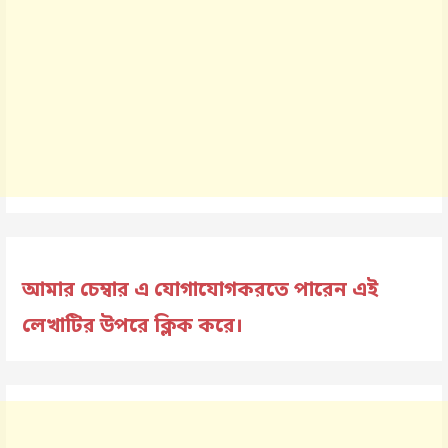
আমার চেম্বার এ যোগাযোগকরতে পারেন এই
লেখাটির উপরে ক্লিক করে।