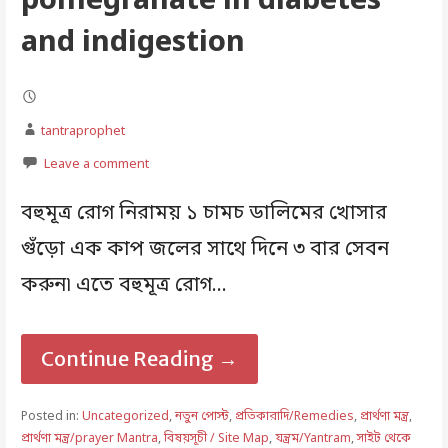
pomegranate in diabetes
and indigestion
tantraprophet
Leave a comment
বহুমূত্র রোগ নিরাময় ১ চামচ ডালিমের খোসার
গুঁড়ো এক কাপ জলের সাথে দিনে ৩ বার সেবন
করুন৷ এতে বহুমূত্র রোগ…
Continue Reading →
Posted in:
Uncategorized
,
নতুন পোস্ট
,
প্রতিকারাদি/Remedies
,
প্রার্থণা মন্ত্র
,
প্রার্থণা মন্ত্র/prayer Mantra
,
বিষয়সূচী / Site Map
,
যন্ত্রম/Yantram
,
সাইট থেকে