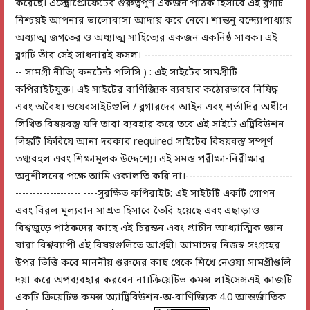
করেছে। এস্ট্রোপ্রোফেটের গুরুত্বপূর্ণ একজন পাঠক হিসাবে এই ব্লগটি
নিশ্চয়ই আপনার ভালোবাসা আদায় করে নেবে। শান্তনু বন্দ্যোপাধ্যায়
অধ্যাত্ম জগতের ও অধ্যাত্ম সাহিত্যের একজন একনিষ্ঠ সাধক। এই
ব্লগটি তাঁর সেই সাধনারই ফসল। -------------------------------------------
-- সামগ্রী নীতি( কনটেন্ট পলিসি ) : এই সাইটের সামগ্রীটি
কপিরাইটযুক্ত। এই সাইটের বাণিজ্যিক ব্যবহার কঠোরভাবে নিষিদ্ধ
এবং অবৈধ। ওয়েবসাইটগুলি / ব্লগারদের আইন এবং শর্তাদির অধীনে
লিখিত বিষয়বস্তু যদি তারা ব্যবহার করে তবে এই সাইটে এট্রিবিউশন
লিঙ্কটি ফিরিয়ে আনা দরকার required সাইটের বিষয়বস্তু সম্পূর্ণ
তথ্যবহুল এবং শিক্ষামূলক উদ্দেশ্যে। এই সমস্ত পরীক্ষা-নিরীক্ষার
অনুশীলনের পক্ষে আমি ওকালতি করি না।-------------------------------
------------------- ----সুরক্ষিত কপিরাইট: এই সাইটটি একটি গোপন
এবং বিরল মূল্যবান সাশ্রত হিসাবে তৈরি হয়েছে এবং এছাড়াও
বিশ্বজুড়ে পাঠকদের কাছে এই চিরন্তন এবং প্রাচীন আধ্যাত্মিক জ্ঞান
যারা বিশ্বব্যাপী এই বিষয়গুলিতে আগ্রহী। আমাদের নিজস্ব সংগ্রহের
উপর ভিত্তি করে মাননীয় গুরুদের কাছ থেকে শিখে নেওয়া সামগ্রীগুলি
দয়া করে অপব্যবহার করবেন না।ক্রিয়েটিভ কমন্স লাইসেন্সএই কাজটি
একটি ক্রিয়েটিভ কমন্স অ্যাট্রিবিউশন-অ-বাণিজ্যিক 4.0 আন্তর্জাতিক