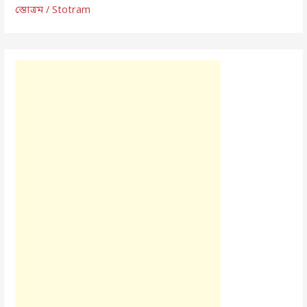
স্তোত্রম / Stotram