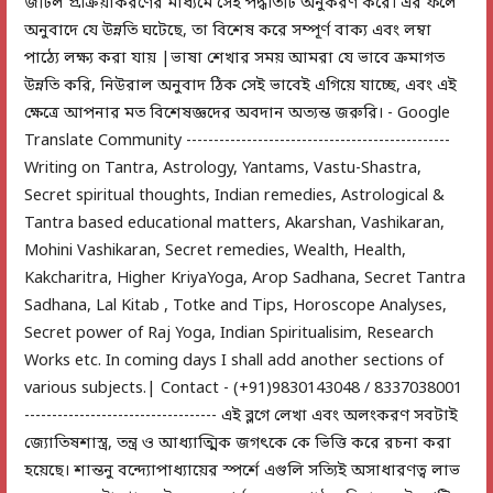
জটিল প্রক্রিয়াকরণের মাধ্যমে সেই পদ্ধতিটি অনুকরণ করে। এর ফলে
অনুবাদে যে উন্নতি ঘটেছে, তা বিশেষ করে সম্পূর্ণ বাক্য এবং লম্বা
পাঠ্যে লক্ষ্য করা যায় |ভাষা শেখার সময় আমরা যে ভাবে ক্রমাগত
উন্নতি করি, নিউরাল অনুবাদ ঠিক সেই ভাবেই এগিয়ে যাচ্ছে, এবং এই
ক্ষেত্রে আপনার মত বিশেষজ্ঞদের অবদান অত্যন্ত জরুরি। - Google
Translate Community ------------------------------------------------
Writing on Tantra, Astrology, Yantams, Vastu-Shastra,
Secret spiritual thoughts, Indian remedies, Astrological &
Tantra based educational matters, Akarshan, Vashikaran,
Mohini Vashikaran, Secret remedies, Wealth, Health,
Kakcharitra, Higher KriyaYoga, Arop Sadhana, Secret Tantra
Sadhana, Lal Kitab , Totke and Tips, Horoscope Analyses,
Secret power of Raj Yoga, Indian Spiritualisim, Research
Works etc. In coming days I shall add another sections of
various subjects.| Contact - (+91)9830143048 / 8337038001
----------------------------------- এই ব্লগে লেখা এবং অলংকরণ সবটাই
জ্যোতিষশাস্ত্র, তন্ত্র ও আধ্যাত্মিক জগৎকে কে ভিত্তি করে রচনা করা
হয়েছে। শান্তনু বন্দ্যোপাধ্যায়ের স্পর্শে এগুলি সত্যিই অসাধারণত্ব লাভ