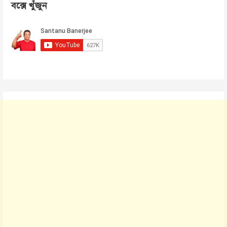
বক্সে খুঁজুন