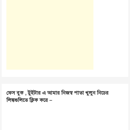
ফেস বুক , টুইটার এ আমার নিজস্ব পাতা খুলুন নিচের
লিঙ্কগুলিতে ক্লিক করে –