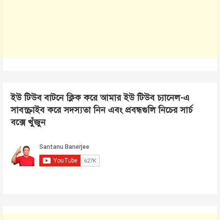
ইউ টিউব বাটনে ক্লিক করে আমার ইউ টিউব চ্যানেল-এ
সাবস্ক্রাইব করে সদস্যতা নিন এবং প্রবন্ধগুলি নিচের সার্চ
বক্সে খুঁজুন