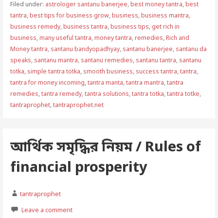
Filed under:
astrologer santanu banerjee
,
best money tantra
,
best
tantra
,
best tips for business grow
,
business
,
business mantra
,
business remedy
,
business tantra
,
business tips
,
get rich in
business
,
many useful tantra
,
money tantra
,
remedies
,
Rich and
Money tantra
,
santanu bandyopadhyay
,
santanu banerjee
,
santanu da
speaks
,
santanu mantra
,
santanu remedies
,
santanu tantra
,
santanu
totka
,
simple tantra totka
,
smooth business
,
success tantra
,
tantra
,
tantra for money incoming
,
tantra manta
,
tantra mantra
,
tantra
remedies
,
tantra remedy
,
tantra solutions
,
tantra totka
,
tantra totke
,
tantraprophet
,
tantraprophet.net
আর্থিক সমৃদ্ধির নিয়ম / Rules of
financial prosperity
tantraprophet
Leave a comment