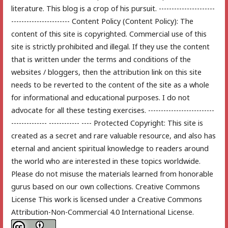
literature. This blog is a crop of his pursuit. ----------------------
----------------------- Content Policy (Content Policy): The
content of this site is copyrighted. Commercial use of this
site is strictly prohibited and illegal. If they use the content
that is written under the terms and conditions of the
websites / bloggers, then the attribution link on this site
needs to be reverted to the content of the site as a whole
for informational and educational purposes. I do not
advocate for all these testing exercises. --------------------------
-------------- ------------ ---- Protected Copyright: This site is
created as a secret and rare valuable resource, and also has
eternal and ancient spiritual knowledge to readers around
the world who are interested in these topics worldwide.
Please do not misuse the materials learned from honorable
gurus based on our own collections. Creative Commons
License This work is licensed under a Creative Commons
Attribution-Non-Commercial 4.0 International License.