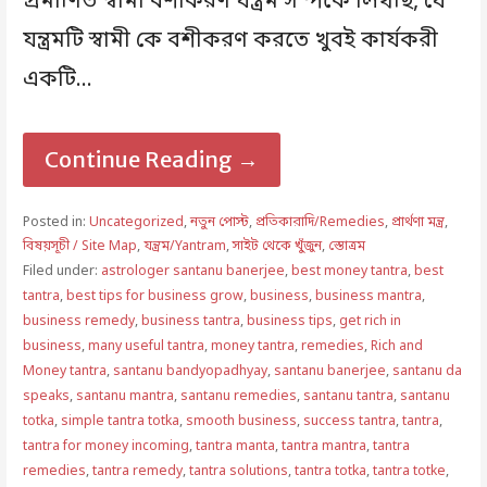
প্রমাণিত স্বামী বশীকরণ যন্ত্রম সম্পর্কে লিখছি, যে
যন্ত্রমটি স্বামী কে বশীকরণ করতে খুবই কার্যকরী
একটি…
Continue Reading →
Posted in:
Uncategorized
,
নতুন পোস্ট
,
প্রতিকারাদি/Remedies
,
প্রার্থণা মন্ত্র
,
বিষয়সূচী / Site Map
,
যন্ত্রম/Yantram
,
সাইট থেকে খুঁজুন
,
স্তোত্রম
Filed under:
astrologer santanu banerjee
,
best money tantra
,
best
tantra
,
best tips for business grow
,
business
,
business mantra
,
business remedy
,
business tantra
,
business tips
,
get rich in
business
,
many useful tantra
,
money tantra
,
remedies
,
Rich and
Money tantra
,
santanu bandyopadhyay
,
santanu banerjee
,
santanu da
speaks
,
santanu mantra
,
santanu remedies
,
santanu tantra
,
santanu
totka
,
simple tantra totka
,
smooth business
,
success tantra
,
tantra
,
tantra for money incoming
,
tantra manta
,
tantra mantra
,
tantra
remedies
,
tantra remedy
,
tantra solutions
,
tantra totka
,
tantra totke
,