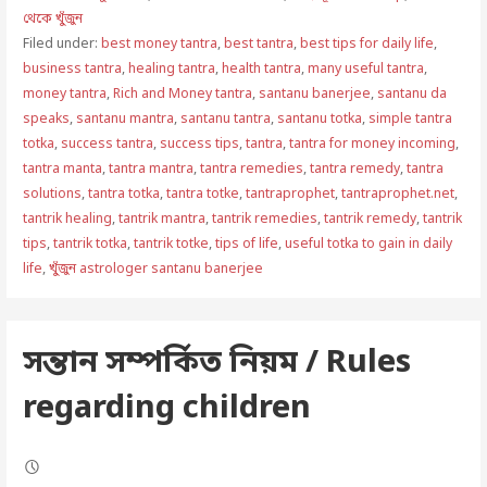
থেকে খুঁজুন
Filed under:
best money tantra
,
best tantra
,
best tips for daily life
,
business tantra
,
healing tantra
,
health tantra
,
many useful tantra
,
money tantra
,
Rich and Money tantra
,
santanu banerjee
,
santanu da
speaks
,
santanu mantra
,
santanu tantra
,
santanu totka
,
simple tantra
totka
,
success tantra
,
success tips
,
tantra
,
tantra for money incoming
,
tantra manta
,
tantra mantra
,
tantra remedies
,
tantra remedy
,
tantra
solutions
,
tantra totka
,
tantra totke
,
tantraprophet
,
tantraprophet.net
,
tantrik healing
,
tantrik mantra
,
tantrik remedies
,
tantrik remedy
,
tantrik
tips
,
tantrik totka
,
tantrik totke
,
tips of life
,
useful totka to gain in daily
life
,
খুঁজুন astrologer santanu banerjee
সন্তান সম্পর্কিত নিয়ম / Rules
regarding children