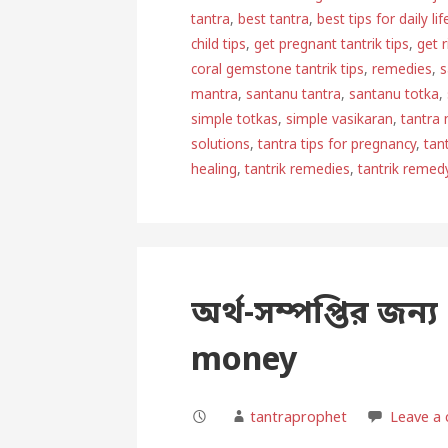
tantra
,
best tantra
,
best tips for daily lif
child tips
,
get pregnant tantrik tips
,
get 
coral gemstone tantrik tips
,
remedies
,
s
mantra
,
santanu tantra
,
santanu totka
,
simple totkas
,
simple vasikaran
,
tantra
solutions
,
tantra tips for pregnancy
,
tan
healing
,
tantrik remedies
,
tantrik remed
অর্থ-সম্পপ্তির জন্য 
money
tantraprophet
Leave a