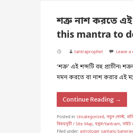
শত্রু নাশ করতে এই
this mantra to 
tantraprophet
Leave a
‘শত্রু’ এই শব্দটি বহু প্রাচীন৷ 
দমন করতে বা নাশ করার এই মন্ত
Continue Reading →
Posted in:
Uncategorized
,
নতুন পোস্ট
,
প্র
বিষয়সূচী / Site Map
,
যন্ত্রম/Yantram
,
সাইট 
Filed under:
astrologer santanu banerje