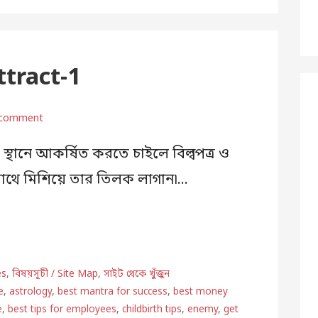
ttract-1
 comment
দি স্থানে আকর্ষিত করতে চাইলে বিল্বপত্র ও
াথে মিশিয়ে তার তিলক লাগান৷…
es
,
বিষয়সূচী / Site Map
,
সাইট থেকে খুঁজুন
e
,
astrology
,
best mantra for success
,
best money
e
,
best tips for employees
,
childbirth tips
,
enemy
,
get