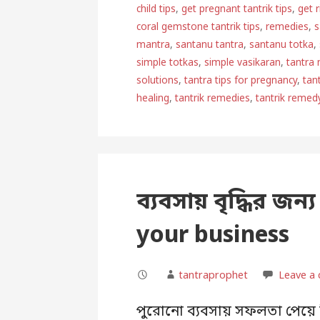
child tips
,
get pregnant tantrik tips
,
get 
coral gemstone tantrik tips
,
remedies
,
s
mantra
,
santanu tantra
,
santanu totka
,
simple totkas
,
simple vasikaran
,
tantra
solutions
,
tantra tips for pregnancy
,
tan
healing
,
tantrik remedies
,
tantrik remed
ব্যবসায় বৃদ্ধির জন্
your business
tantraprophet
Leave a
পুরোনো ব্যবসায় সফলতা পেয়ে শ