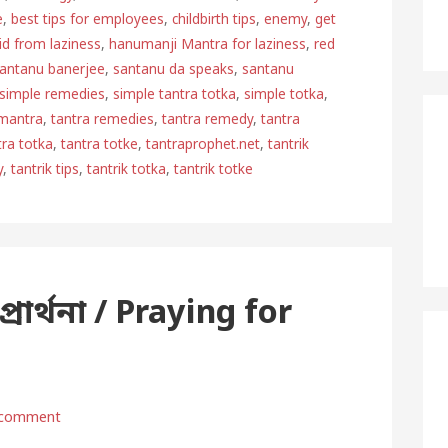
e
,
best tips for employees
,
childbirth tips
,
enemy
,
get
rid from laziness
,
hanumanji Mantra for laziness
,
red
antanu banerjee
,
santanu da speaks
,
santanu
simple remedies
,
simple tantra totka
,
simple totka
,
 mantra
,
tantra remedies
,
tantra remedy
,
tantra
tra totka
,
tantra totke
,
tantraprophet.net
,
tantrik
y
,
tantrik tips
,
tantrik totka
,
tantrik totke
প্রার্থনা / Praying for
 comment