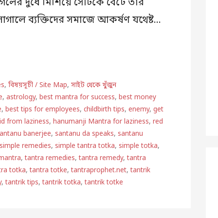
ের দুধে মিশিয়ে সেটিকে বেটে তার
লাগালে ব্যক্তিদের সমাজে আকর্ষণ যথেষ্ট…
es
,
বিষয়সূচী / Site Map
,
সাইট থেকে খুঁজুন
e
,
astrology
,
best mantra for success
,
best money
e
,
best tips for employees
,
childbirth tips
,
enemy
,
get
rid from laziness
,
hanumanji Mantra for laziness
,
red
antanu banerjee
,
santanu da speaks
,
santanu
simple remedies
,
simple tantra totka
,
simple totka
,
 mantra
,
tantra remedies
,
tantra remedy
,
tantra
tra totka
,
tantra totke
,
tantraprophet.net
,
tantrik
y
,
tantrik tips
,
tantrik totka
,
tantrik totke