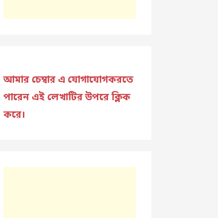
আমার চেম্বার এ যোগাযোগকরতে
পারেন এই লেখাটির উপরে ক্লিক
করে।