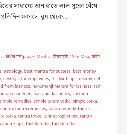
িতের সাহায্যে ডান হাতে লাল সুতো বেঁধে
 প্রতিদিন সকালে ঘুম থেকে…
es
,
প্রার্থণা মন্ত্র/prayer Mantra
,
বিষয়সূচী / Site Map
,
সাইট
e
,
astrology
,
best mantra for success
,
best money
e
,
best tips for employees
,
childbirth tips
,
enemy
,
get
rid from laziness
,
hanumanji Mantra for laziness
,
red
antanu banerjee
,
santanu da speaks
,
santanu
simple remedies
,
simple tantra totka
,
simple totka
,
 mantra
,
tantra remedies
,
tantra remedy
,
tantra
tra totka
,
tantra totke
,
tantraprophet.net
,
tantrik
y
,
tantrik tips
,
tantrik totka
,
tantrik totke