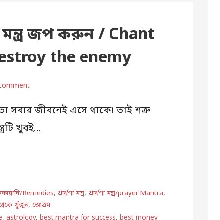
 মন্ত্র জপ করুন / Chant
destroy the enemy
 comment
শত্রুতা সবার জীবনেই এসে থাকে৷ তাই শত্রু
্রটি খুবই…
তিকারাদি/Remedies
,
প্রার্থণা মন্ত্র
,
প্রার্থণা মন্ত্র/prayer Mantra
,
থেকে খুঁজুন
,
স্তোত্রম
e
,
astrology
,
best mantra for success
,
best money