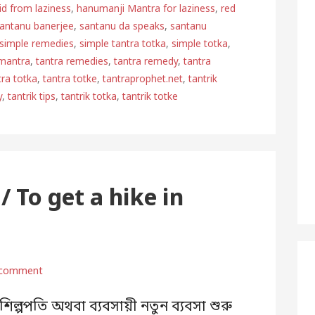
rid from laziness
,
hanumanji Mantra for laziness
,
red
antanu banerjee
,
santanu da speaks
,
santanu
simple remedies
,
simple tantra totka
,
simple totka
,
 mantra
,
tantra remedies
,
tantra remedy
,
tantra
tra totka
,
tantra totke
,
tantraprophet.net
,
tantrik
y
,
tantrik tips
,
tantrik totka
,
tantrik totke
য / To get a hike in
 comment
িল্পপতি অথবা ব্যবসায়ী নতুন ব্যবসা শুরু