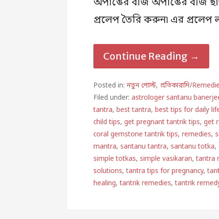
অপাঙের বীজ অপাঙের বীজ ছাগল
প্রলেপ তৈরি করুন৷ এর প্রলেপ 
Continue Reading →
Posted in:
নতুন পোস্ট
,
প্রতিকারাদি/Remedi
Filed under:
astrologer santanu banerje
tantra
,
best tantra
,
best tips for daily lif
child tips
,
get pregnant tantrik tips
,
get 
coral gemstone tantrik tips
,
remedies
,
s
mantra
,
santanu tantra
,
santanu totka
,
simple totkas
,
simple vasikaran
,
tantra
solutions
,
tantra tips for pregnancy
,
tan
healing
,
tantrik remedies
,
tantrik remed