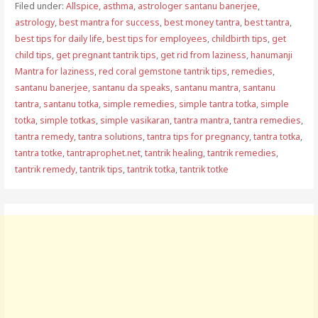
Filed under:
Allspice
,
asthma
,
astrologer santanu banerjee
,
astrology
,
best mantra for success
,
best money tantra
,
best tantra
,
best tips for daily life
,
best tips for employees
,
childbirth tips
,
get
child tips
,
get pregnant tantrik tips
,
get rid from laziness
,
hanumanji
Mantra for laziness
,
red coral gemstone tantrik tips
,
remedies
,
santanu banerjee
,
santanu da speaks
,
santanu mantra
,
santanu
tantra
,
santanu totka
,
simple remedies
,
simple tantra totka
,
simple
totka
,
simple totkas
,
simple vasikaran
,
tantra mantra
,
tantra remedies
,
tantra remedy
,
tantra solutions
,
tantra tips for pregnancy
,
tantra totka
,
tantra totke
,
tantraprophet.net
,
tantrik healing
,
tantrik remedies
,
tantrik remedy
,
tantrik tips
,
tantrik totka
,
tantrik totke