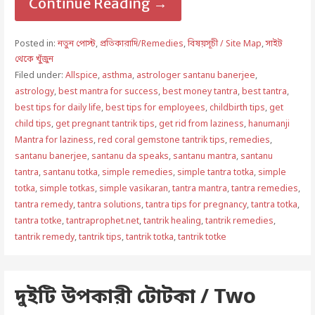
Continue Reading →
Posted in:
নতুন পোস্ট
,
প্রতিকারাদি/Remedies
,
বিষয়সূচী / Site Map
,
সাইট
থেকে খুঁজুন
Filed under:
Allspice
,
asthma
,
astrologer santanu banerjee
,
astrology
,
best mantra for success
,
best money tantra
,
best tantra
,
best tips for daily life
,
best tips for employees
,
childbirth tips
,
get
child tips
,
get pregnant tantrik tips
,
get rid from laziness
,
hanumanji
Mantra for laziness
,
red coral gemstone tantrik tips
,
remedies
,
santanu banerjee
,
santanu da speaks
,
santanu mantra
,
santanu
tantra
,
santanu totka
,
simple remedies
,
simple tantra totka
,
simple
totka
,
simple totkas
,
simple vasikaran
,
tantra mantra
,
tantra remedies
,
tantra remedy
,
tantra solutions
,
tantra tips for pregnancy
,
tantra totka
,
tantra totke
,
tantraprophet.net
,
tantrik healing
,
tantrik remedies
,
tantrik remedy
,
tantrik tips
,
tantrik totka
,
tantrik totke
দুইটি উপকারী টোটকা / Two