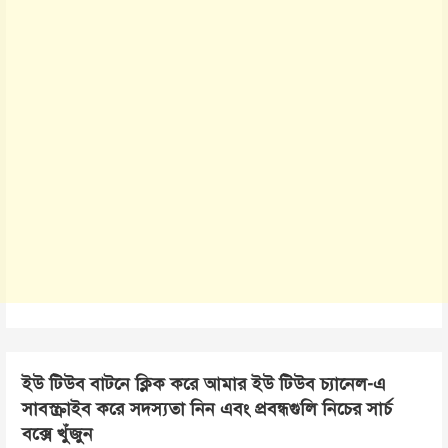
ইউ টিউব বাটনে ক্লিক করে আমার ইউ টিউব চ্যানেল-এ
সাবস্ক্রাইব করে সদস্যতা নিন এবং প্রবন্ধগুলি নিচের সার্চ
বক্সে খুঁজুন