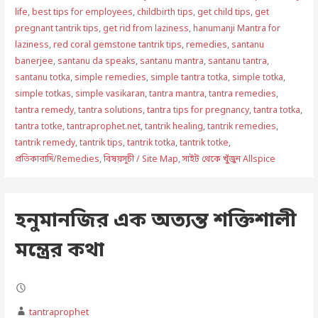
life
,
best tips for employees
,
childbirth tips
,
get child tips
,
get
pregnant tantrik tips
,
get rid from laziness
,
hanumanji Mantra for
laziness
,
red coral gemstone tantrik tips
,
remedies
,
santanu
banerjee
,
santanu da speaks
,
santanu mantra
,
santanu tantra
,
santanu totka
,
simple remedies
,
simple tantra totka
,
simple totka
,
simple totkas
,
simple vasikaran
,
tantra mantra
,
tantra remedies
,
tantra remedy
,
tantra solutions
,
tantra tips for pregnancy
,
tantra totka
,
tantra totke
,
tantraprophet.net
,
tantrik healing
,
tantrik remedies
,
tantrik remedy
,
tantrik tips
,
tantrik totka
,
tantrik totke
,
প্রতিকারাদি/Remedies
,
বিষয়সূচী / Site Map
,
সাইট থেকে খুঁজুন Allspice
হনুমানজির এক অত্যন্ত শক্তিশালী
মন্ত্রের কথা
tantraprophet