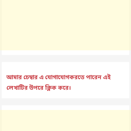
আমার চেম্বার এ যোগাযোগকরতে পারেন এই
লেখাটির উপরে ক্লিক করে।