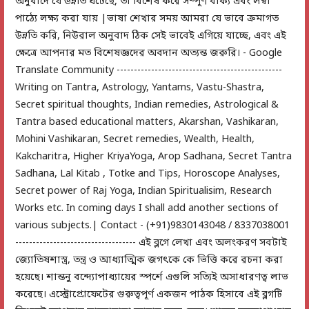
অনুবাদে যে উন্নতি ঘটেছে, তা বিশেষ করে সম্পূর্ণ বাক্য এবং লম্বা
পাঠ্যে লক্ষ্য করা যায় |ভাষা শেখার সময় আমরা যে ভাবে ক্রমাগত
উন্নতি করি, নিউরাল অনুবাদ ঠিক সেই ভাবেই এগিয়ে যাচ্ছে, এবং এই
ক্ষেত্রে আপনার মত বিশেষজ্ঞদের অবদান অত্যন্ত জরুরি। - Google
Translate Community ------------------------------------------------
Writing on Tantra, Astrology, Yantams, Vastu-Shastra,
Secret spiritual thoughts, Indian remedies, Astrological &
Tantra based educational matters, Akarshan, Vashikaran,
Mohini Vashikaran, Secret remedies, Wealth, Health,
Kakcharitra, Higher KriyaYoga, Arop Sadhana, Secret Tantra
Sadhana, Lal Kitab , Totke and Tips, Horoscope Analyses,
Secret power of Raj Yoga, Indian Spiritualisim, Research
Works etc. In coming days I shall add another sections of
various subjects.| Contact - (+91)9830143048 / 8337038001
----------------------------------- এই ব্লগে লেখা এবং অলংকরণ সবটাই
জ্যোতিষশাস্ত্র, তন্ত্র ও আধ্যাত্মিক জগৎকে কে ভিত্তি করে রচনা করা
হয়েছে। শান্তনু বন্দ্যোপাধ্যায়ের স্পর্শে এগুলি সত্যিই অসাধারণত্ব লাভ
করেছে। এস্ট্রোপ্রোফেটের গুরুত্বপূর্ণ একজন পাঠক হিসাবে এই ব্লগটি