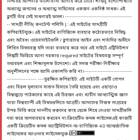
নিশ্চয়ই আপনার ভালোবাসা আদায় করে নেবে। শান্তনু বন্দ্যোপাধ্যায়
অধ্যাত্ম জগতের ও অধ্যাত্ম সাহিত্যের একজন একনিষ্ঠ সাধক। এই
ব্লগটি তাঁর সেই সাধনারই ফসল। -------------------------------------------
-- সামগ্রী নীতি( কনটেন্ট পলিসি ) : এই সাইটের সামগ্রীটি
কপিরাইটযুক্ত। এই সাইটের বাণিজ্যিক ব্যবহার কঠোরভাবে নিষিদ্ধ
এবং অবৈধ। ওয়েবসাইটগুলি / ব্লগারদের আইন এবং শর্তাদির অধীনে
লিখিত বিষয়বস্তু যদি তারা ব্যবহার করে তবে এই সাইটে এট্রিবিউশন
লিঙ্কটি ফিরিয়ে আনা দরকার required সাইটের বিষয়বস্তু সম্পূর্ণ
তথ্যবহুল এবং শিক্ষামূলক উদ্দেশ্যে। এই সমস্ত পরীক্ষা-নিরীক্ষার
অনুশীলনের পক্ষে আমি ওকালতি করি না।-------------------------------
------------------- ----সুরক্ষিত কপিরাইট: এই সাইটটি একটি গোপন
এবং বিরল মূল্যবান সাশ্রত হিসাবে তৈরি হয়েছে এবং এছাড়াও
বিশ্বজুড়ে পাঠকদের কাছে এই চিরন্তন এবং প্রাচীন আধ্যাত্মিক জ্ঞান
যারা বিশ্বব্যাপী এই বিষয়গুলিতে আগ্রহী। আমাদের নিজস্ব সংগ্রহের
উপর ভিত্তি করে মাননীয় গুরুদের কাছ থেকে শিখে নেওয়া সামগ্রীগুলি
দয়া করে অপব্যবহার করবেন না।ক্রিয়েটিভ কমন্স লাইসেন্সএই কাজটি
একটি ক্রিয়েটিভ কমন্স অ্যাট্রিবিউশন-অ-বাণিজ্যিক 4.0 আন্তর্জাতিক
লাইসেন্সের আওতায় লাইসেন্সযুক্ত।