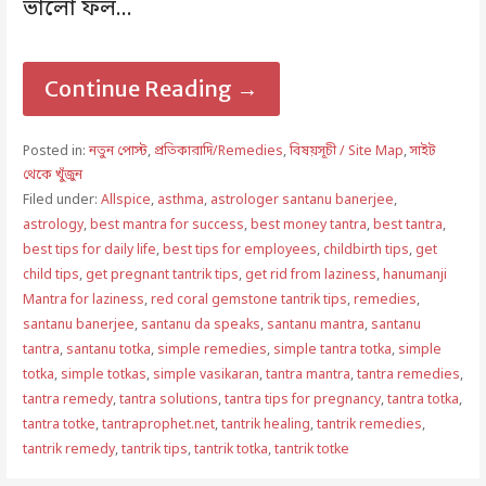
ভালো ফল…
Continue Reading →
Posted in:
নতুন পোস্ট
,
প্রতিকারাদি/Remedies
,
বিষয়সূচী / Site Map
,
সাইট
থেকে খুঁজুন
Filed under:
Allspice
,
asthma
,
astrologer santanu banerjee
,
astrology
,
best mantra for success
,
best money tantra
,
best tantra
,
best tips for daily life
,
best tips for employees
,
childbirth tips
,
get
child tips
,
get pregnant tantrik tips
,
get rid from laziness
,
hanumanji
Mantra for laziness
,
red coral gemstone tantrik tips
,
remedies
,
santanu banerjee
,
santanu da speaks
,
santanu mantra
,
santanu
tantra
,
santanu totka
,
simple remedies
,
simple tantra totka
,
simple
totka
,
simple totkas
,
simple vasikaran
,
tantra mantra
,
tantra remedies
,
tantra remedy
,
tantra solutions
,
tantra tips for pregnancy
,
tantra totka
,
tantra totke
,
tantraprophet.net
,
tantrik healing
,
tantrik remedies
,
tantrik remedy
,
tantrik tips
,
tantrik totka
,
tantrik totke