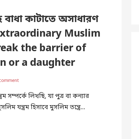
বাহ বাধা কাটাতে অসাধারণ
n extraordinary Muslim
eak the barrier of
on or a daughter
 comment
ম সম্পর্কে লিখছি, যা পুত্র বা কন্যার
িম যন্ত্রম হিসাবে মুসলিম তন্ত্রে…