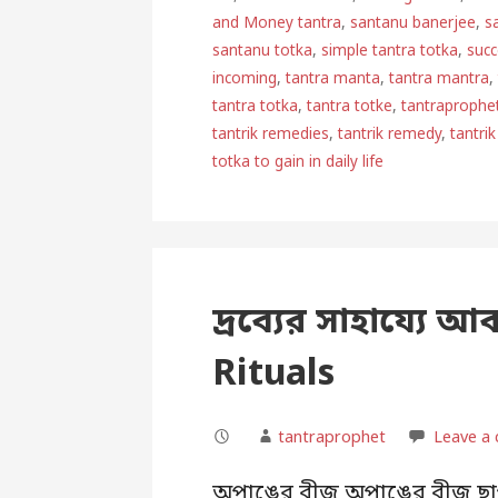
and Money tantra
,
santanu banerjee
,
s
santanu totka
,
simple tantra totka
,
succ
incoming
,
tantra manta
,
tantra mantra
tantra totka
,
tantra totke
,
tantraprophe
tantrik remedies
,
tantrik remedy
,
tantrik
totka to gain in daily life
দ্রব্যের সাহায্যে 
Rituals
tantraprophet
Leave a
অপাঙের বীজ অপাঙের বীজ ছাগল