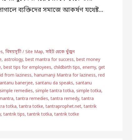
লাগালে ব্যক্তিদের সমাজে আকর্ষণ যথেষ্ট…
es
,
বিষয়সূচী / Site Map
,
সাইট থেকে খুঁজুন
e
,
astrology
,
best mantra for success
,
best money
e
,
best tips for employees
,
childbirth tips
,
enemy
,
get
rid from laziness
,
hanumanji Mantra for laziness
,
red
antanu banerjee
,
santanu da speaks
,
santanu
simple remedies
,
simple tantra totka
,
simple totka
,
 mantra
,
tantra remedies
,
tantra remedy
,
tantra
tra totka
,
tantra totke
,
tantraprophet.net
,
tantrik
y
,
tantrik tips
,
tantrik totka
,
tantrik totke