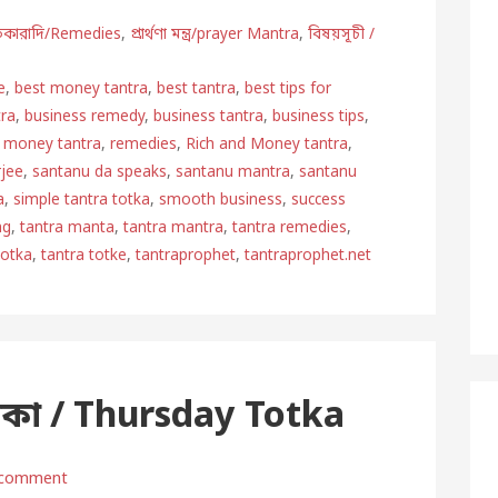
তিকারাদি/Remedies
,
প্রার্থণা মন্ত্র/prayer Mantra
,
বিষয়সূচী /
e
,
best money tantra
,
best tantra
,
best tips for
ra
,
business remedy
,
business tantra
,
business tips
,
,
money tantra
,
remedies
,
Rich and Money tantra
,
rjee
,
santanu da speaks
,
santanu mantra
,
santanu
a
,
simple tantra totka
,
smooth business
,
success
ng
,
tantra manta
,
tantra mantra
,
tantra remedies
,
totka
,
tantra totke
,
tantraprophet
,
tantraprophet.net
টকা / Thursday Totka
 comment