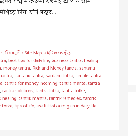
স্কদের সম্মান করুন৷ যখনই আপনি স্নান
শিয়ে দিন৷ যদি সম্ভব…
es
,
বিষয়সূচী / Site Map
,
সাইট থেকে খুঁজুন
ntra
,
best tips for daily life
,
business tantra
,
healing
a
,
money tantra
,
Rich and Money tantra
,
santanu
mantra
,
santanu tantra
,
santanu totka
,
simple tantra
ra
,
tantra for money incoming
,
tantra manta
,
tantra
y
,
tantra solutions
,
tantra totka
,
tantra totke
,
k healing
,
tantrik mantra
,
tantrik remedies
,
tantrik
k totke
,
tips of life
,
useful totka to gain in daily life
,