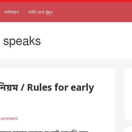
সাইটম্যাপ
সাইট থেকে খুঁজুন
a speaks
 নিয়ম / Rules for early
 comment