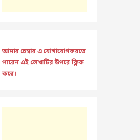
আমার চেম্বার এ যোগাযোগকরতে
পারেন এই লেখাটির উপরে ক্লিক
করে।