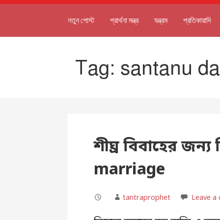
নতুন পোস্ট
প্রার্থনা মন্ত্র
যন্ত্রম
প্রতিকারাদি
Tag: santanu d
শীঘ্র বিবাহের জন্য
marriage
tantraprophet
Leave a