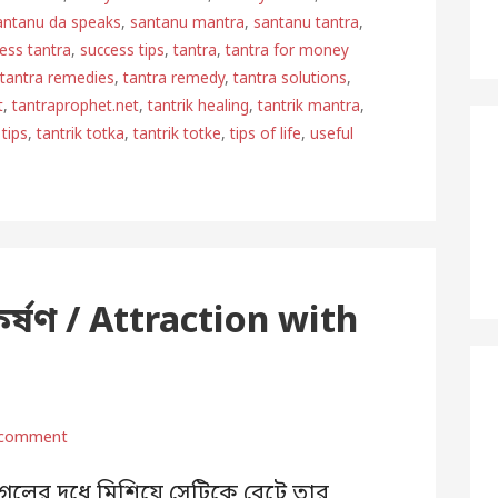
antanu da speaks
,
santanu mantra
,
santanu tantra
,
ess tantra
,
success tips
,
tantra
,
tantra for money
,
tantra remedies
,
tantra remedy
,
tantra solutions
,
t
,
tantraprophet.net
,
tantrik healing
,
tantrik mantra
,
 tips
,
tantrik totka
,
tantrik totke
,
tips of life
,
useful
আকর্ষণ / Attraction with
 comment
ের দুধে মিশিয়ে সেটিকে বেটে তার