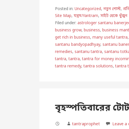
Posted in:
Uncategorized
,
নতুন পোস্ট
,
প্র
Site Map
,
যন্ত্রম/Yantram
,
সাইট থেকে খুঁজুন
Filed under:
astrologer santanu banerje
business grow
,
business
,
business mant
get rich in business
,
many useful tantra
santanu bandyopadhyay
,
santanu bane
remedies
,
santanu tantra
,
santanu totk
tantra
,
tantra
,
tantra for money incomi
tantra remedy
,
tantra solutions
,
tantra 
বৃহস্পতিবারের টো
tantraprophet
Leave a