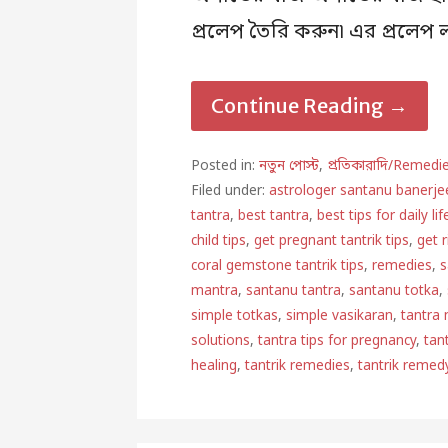
প্রলেপ তৈরি করুন৷ এর প্রলেপ 
Continue Reading →
Posted in:
নতুন পোস্ট
,
প্রতিকারাদি/Remedi
Filed under:
astrologer santanu banerje
tantra
,
best tantra
,
best tips for daily lif
child tips
,
get pregnant tantrik tips
,
get 
coral gemstone tantrik tips
,
remedies
,
s
mantra
,
santanu tantra
,
santanu totka
,
simple totkas
,
simple vasikaran
,
tantra
solutions
,
tantra tips for pregnancy
,
tan
healing
,
tantrik remedies
,
tantrik remed