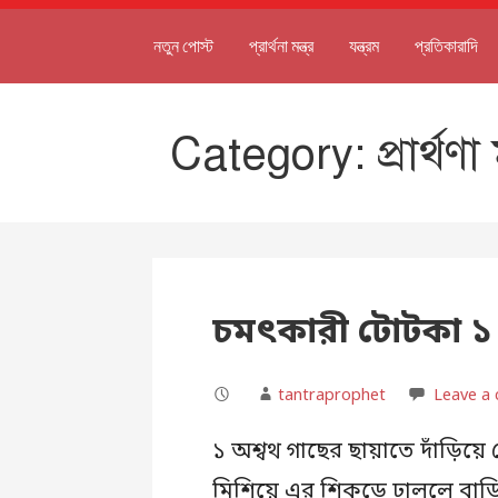
নতুন পোস্ট
প্রার্থনা মন্ত্র
যন্ত্রম
প্রতিকারাদি
Category: প্রার্থণা মন
চমৎকারী টোটকা ১ 
tantraprophet
Leave a
১ অশ্বথ গাছের ছায়াতে দাঁড়িয়ে
মিশিয়ে এর শিকড়ে ঢাললে বাড়িতে