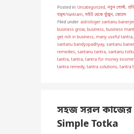
Posted in:
Uncategorized
,
নতুন পোস্ট
,
প্র
যন্ত্রম/Yantram
,
সাইট থেকে খুঁজুন
,
স্তোত্রম
Filed under:
astrologer santanu banerje
business grow
,
business
,
business mant
get rich in business
,
many useful tantra
santanu bandyopadhyay
,
santanu bane
remedies
,
santanu tantra
,
santanu totk
tantra
,
tantra
,
tantra for money incomi
tantra remedy
,
tantra solutions
,
tantra 
সহজ সরল কাজের ব
Simple Totka