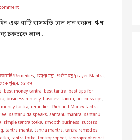
 comment
বার দিন এক বাটি বাসমতি চাল দান করুন৷ ঋণ
্ধির জন্য চকচকে লাল…
তিকারাদি/Remedies
,
প্রার্থণা মন্ত্র
,
প্রার্থণা মন্ত্র/prayer Mantra
,
থেকে খুঁজুন
,
স্তোত্রম
e
,
best money tantra
,
best tantra
,
best tips for
ra
,
business remedy
,
business tantra
,
business tips
,
,
money tantra
,
remedies
,
Rich and Money tantra
,
rjee
,
santanu da speaks
,
santanu mantra
,
santanu
a
,
simple tantra totka
,
smooth business
,
success
ng
,
tantra manta
,
tantra mantra
,
tantra remedies
,
totka
,
tantra totke
,
tantraprophet
,
tantraprophet.net