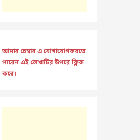
আমার চেম্বার এ যোগাযোগকরতে
পারেন এই লেখাটির উপরে ক্লিক
করে।