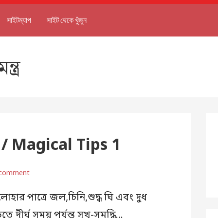
সাইটম্যাপ
সাইট থেকে খুঁজুন
্ত্র
/ Magical Tips 1
 comment
 লোহার পাত্রে জল,চিনি,শুদ্ধ ঘি এবং দুধ
 দীর্ঘ সময় পর্যন্ত সুখ-সমৃদ্ধি…