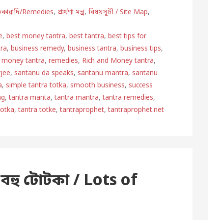
তিকারাদি/Remedies
,
প্রার্থণা মন্ত্র
,
বিষয়সূচী / Site Map
,
e
,
best money tantra
,
best tantra
,
best tips for
ra
,
business remedy
,
business tantra
,
business tips
,
,
money tantra
,
remedies
,
Rich and Money tantra
,
rjee
,
santanu da speaks
,
santanu mantra
,
santanu
a
,
simple tantra totka
,
smooth business
,
success
ng
,
tantra manta
,
tantra mantra
,
tantra remedies
,
totka
,
tantra totke
,
tantraprophet
,
tantraprophet.net
হু টোটকা / Lots of