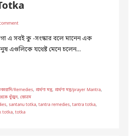
Totka
 comment
লাগা এ সবই কু -সংস্কার বলে মানেন এক
মানুষ এগুলিকে যথেষ্ট মেনে চলেন…
তিকারাদি/Remedies
,
প্রার্থণা মন্ত্র
,
প্রার্থণা মন্ত্র/prayer Mantra
,
থেকে খুঁজুন
,
স্তোত্রম
ies
,
santanu totka
,
tantra remedies
,
tantra totka
,
k totka
,
totka