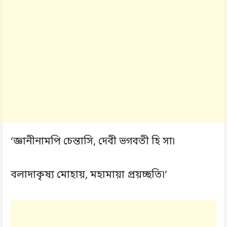
‘জ্ঞানীনামপি চেন্তাসি, দেবী ভগবতী হি সা৷
বলাদাকৃষ্য মোহায়, মহামায়া প্রয়চ্ছতি৷’