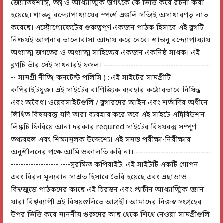
জ্যোতিষশাস্ত্র, তন্ত্র ও আধ্যাত্মিক জগৎকে কে ভিত্তি করে রচনা করা
হয়েছে। শান্তনু বন্দ্যোপাধ্যায়ের স্পর্শে এগুলি সত্যিই অসাধারণত্ব লাভ
করেছে। এস্ট্রোপ্রোফেটের গুরুত্বপূর্ণ একজন পাঠক হিসাবে এই ব্লগটি
নিশ্চয়ই আপনার ভালোবাসা আদায় করে নেবে। শান্তনু বন্দ্যোপাধ্যায়
অধ্যাত্ম জগতের ও অধ্যাত্ম সাহিত্যের একজন একনিষ্ঠ সাধক। এই
ব্লগটি তাঁর সেই সাধনারই ফসল। -------------------------------------------
-- সামগ্রী নীতি( কনটেন্ট পলিসি ) : এই সাইটের সামগ্রীটি
কপিরাইটযুক্ত। এই সাইটের বাণিজ্যিক ব্যবহার কঠোরভাবে নিষিদ্ধ
এবং অবৈধ। ওয়েবসাইটগুলি / ব্লগারদের আইন এবং শর্তাদির অধীনে
লিখিত বিষয়বস্তু যদি তারা ব্যবহার করে তবে এই সাইটে এট্রিবিউশন
লিঙ্কটি ফিরিয়ে আনা দরকার required সাইটের বিষয়বস্তু সম্পূর্ণ
তথ্যবহুল এবং শিক্ষামূলক উদ্দেশ্যে। এই সমস্ত পরীক্ষা-নিরীক্ষার
অনুশীলনের পক্ষে আমি ওকালতি করি না।-------------------------------
------------------- ----সুরক্ষিত কপিরাইট: এই সাইটটি একটি গোপন
এবং বিরল মূল্যবান সাশ্রত হিসাবে তৈরি হয়েছে এবং এছাড়াও
বিশ্বজুড়ে পাঠকদের কাছে এই চিরন্তন এবং প্রাচীন আধ্যাত্মিক জ্ঞান
যারা বিশ্বব্যাপী এই বিষয়গুলিতে আগ্রহী। আমাদের নিজস্ব সংগ্রহের
উপর ভিত্তি করে মাননীয় গুরুদের কাছ থেকে শিখে নেওয়া সামগ্রীগুলি