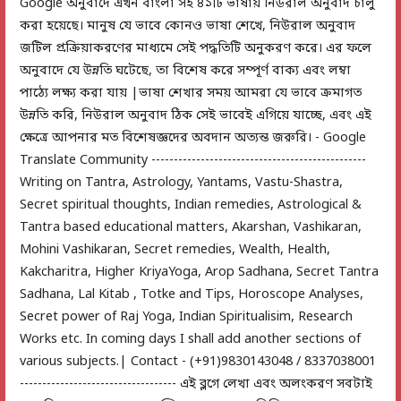
Google অনুবাদে এখন বাংলা সহ ৪১টি ভাষায় নিউরাল অনুবাদ চালু
করা হয়েছে। মানুষ যে ভাবে কোনও ভাষা শেখে, নিউরাল অনুবাদ
জটিল প্রক্রিয়াকরণের মাধ্যমে সেই পদ্ধতিটি অনুকরণ করে। এর ফলে
অনুবাদে যে উন্নতি ঘটেছে, তা বিশেষ করে সম্পূর্ণ বাক্য এবং লম্বা
পাঠ্যে লক্ষ্য করা যায় |ভাষা শেখার সময় আমরা যে ভাবে ক্রমাগত
উন্নতি করি, নিউরাল অনুবাদ ঠিক সেই ভাবেই এগিয়ে যাচ্ছে, এবং এই
ক্ষেত্রে আপনার মত বিশেষজ্ঞদের অবদান অত্যন্ত জরুরি। - Google
Translate Community ------------------------------------------------
Writing on Tantra, Astrology, Yantams, Vastu-Shastra,
Secret spiritual thoughts, Indian remedies, Astrological &
Tantra based educational matters, Akarshan, Vashikaran,
Mohini Vashikaran, Secret remedies, Wealth, Health,
Kakcharitra, Higher KriyaYoga, Arop Sadhana, Secret Tantra
Sadhana, Lal Kitab , Totke and Tips, Horoscope Analyses,
Secret power of Raj Yoga, Indian Spiritualisim, Research
Works etc. In coming days I shall add another sections of
various subjects.| Contact - (+91)9830143048 / 8337038001
----------------------------------- এই ব্লগে লেখা এবং অলংকরণ সবটাই