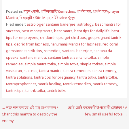
Posted in:
নতুন পোস্ট
,
প্রতিকারাদি/Remedies
,
প্রার্থণা মন্ত্র
,
প্রার্থণা মন্ত্র/prayer
Mantra
,
বিষয়সূচী / Site Map
,
সাইট থেকে খুঁজুন
Filed under:
astrologer santanu banerjee
,
astrology
,
best mantra for
success
,
best money tantra
,
best tantra
,
best tips for daily life
,
best
tips for employees
,
childbirth tips
,
get child tips
,
get pregnant tantrik
tips
,
get rid from laziness
,
hanumanji Mantra for laziness
,
red coral
gemstone tantrik tips
,
remedies
,
santanu banerjee
,
santanu da
speaks
,
santanu mantra
,
santanu tantra
,
santanu totka
,
simple
remedies
,
simple tantra totka
,
simple totka
,
simple totkas
,
simple
vasikaran
,
success
,
tantra mantra
,
tantra remedies
,
tantra remedy
,
tantra solutions
,
tantra tips for pregnancy
,
tantra totka
,
tantra totke
,
tantraprophet.net
,
tantrik healing
,
tantrik remedies
,
tantrik remedy
,
tantrik tips
,
tantrik totka
,
tantrik totke
Post
← শত্রু নাশ করতে এই মন্ত্র জপ করুন /
ছোট ছোট কয়েকটি উপযোগী টোটকা / A
Chant this mantra to destroy the
few small useful totka →
navigation
enemy