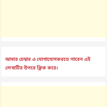
আমার চেম্বার এ যোগাযোগকরতে পারেন এই
লেখাটির উপরে ক্লিক করে।