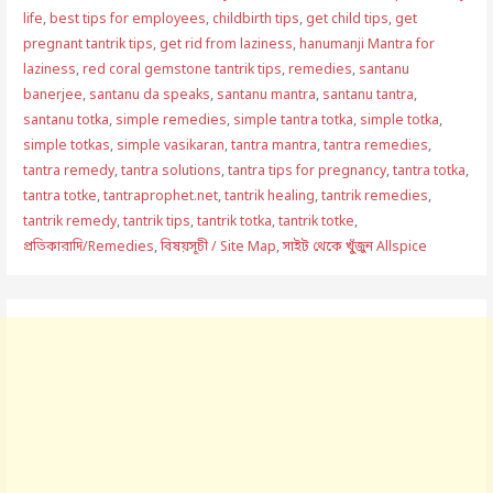
life
,
best tips for employees
,
childbirth tips
,
get child tips
,
get
pregnant tantrik tips
,
get rid from laziness
,
hanumanji Mantra for
laziness
,
red coral gemstone tantrik tips
,
remedies
,
santanu
banerjee
,
santanu da speaks
,
santanu mantra
,
santanu tantra
,
santanu totka
,
simple remedies
,
simple tantra totka
,
simple totka
,
simple totkas
,
simple vasikaran
,
tantra mantra
,
tantra remedies
,
tantra remedy
,
tantra solutions
,
tantra tips for pregnancy
,
tantra totka
,
tantra totke
,
tantraprophet.net
,
tantrik healing
,
tantrik remedies
,
tantrik remedy
,
tantrik tips
,
tantrik totka
,
tantrik totke
,
প্রতিকারাদি/Remedies
,
বিষয়সূচী / Site Map
,
সাইট থেকে খুঁজুন Allspice