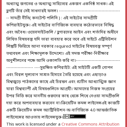
অধ্যাত্ম জগতের ও অধ্যাত্ম সাহিত্যের একজন একনিষ্ঠ সাধক। এই
ব্লগটি তাঁর সেই সাধনারই ফসল। -------------------------------------------
-- সামগ্রী নীতি( কনটেন্ট পলিসি ) : এই সাইটের সামগ্রীটি
কপিরাইটযুক্ত। এই সাইটের বাণিজ্যিক ব্যবহার কঠোরভাবে নিষিদ্ধ
এবং অবৈধ। ওয়েবসাইটগুলি / ব্লগারদের আইন এবং শর্তাদির অধীনে
লিখিত বিষয়বস্তু যদি তারা ব্যবহার করে তবে এই সাইটে এট্রিবিউশন
লিঙ্কটি ফিরিয়ে আনা দরকার required সাইটের বিষয়বস্তু সম্পূর্ণ
তথ্যবহুল এবং শিক্ষামূলক উদ্দেশ্যে। এই সমস্ত পরীক্ষা-নিরীক্ষার
অনুশীলনের পক্ষে আমি ওকালতি করি না।-------------------------------
------------------- ----সুরক্ষিত কপিরাইট: এই সাইটটি একটি গোপন
এবং বিরল মূল্যবান সাশ্রত হিসাবে তৈরি হয়েছে এবং এছাড়াও
বিশ্বজুড়ে পাঠকদের কাছে এই চিরন্তন এবং প্রাচীন আধ্যাত্মিক জ্ঞান
যারা বিশ্বব্যাপী এই বিষয়গুলিতে আগ্রহী। আমাদের নিজস্ব সংগ্রহের
উপর ভিত্তি করে মাননীয় গুরুদের কাছ থেকে শিখে নেওয়া সামগ্রীগুলি
দয়া করে অপব্যবহার করবেন না।ক্রিয়েটিভ কমন্স লাইসেন্সএই কাজটি
একটি ক্রিয়েটিভ কমন্স অ্যাট্রিবিউশন-অ-বাণিজ্যিক 4.0 আন্তর্জাতিক
লাইসেন্সের আওতায় লাইসেন্সযুক্ত।
This work is licensed under a
Creative Commons Attribution