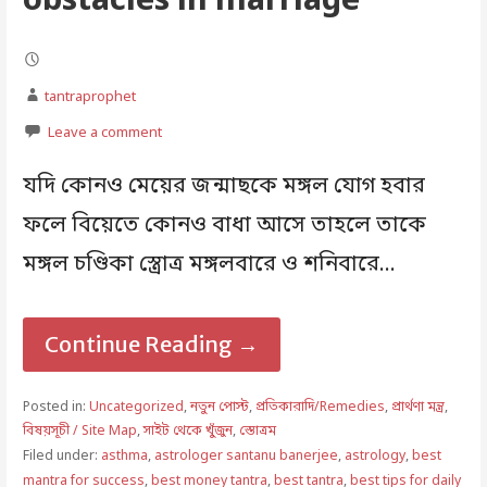
obstacles in marriage
tantraprophet
Leave a comment
যদি কোনও মেয়ের জন্মাছকে মঙ্গল যোগ হবার
ফলে বিয়েতে কোনও বাধা আসে তাহলে তাকে
মঙ্গল চণ্ডিকা স্ত্রোত্র মঙ্গলবারে ও শনিবারে…
Continue Reading →
Posted in:
Uncategorized
,
নতুন পোস্ট
,
প্রতিকারাদি/Remedies
,
প্রার্থণা মন্ত্র
,
বিষয়সূচী / Site Map
,
সাইট থেকে খুঁজুন
,
স্তোত্রম
Filed under:
asthma
,
astrologer santanu banerjee
,
astrology
,
best
mantra for success
,
best money tantra
,
best tantra
,
best tips for daily