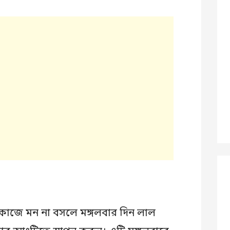
জে মন না বসলে মঙ্গলবার দিন লাল