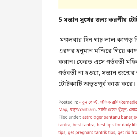
5 সন্তান
সুখের জন্য করণীয়
টো
মঙ্গলবার দিন গাঢ় লাল কাপড় ন
এরপর হনূমান মন্দিরে গিয়ে কাপড
করান। ফেরত এসে গর্ভবতী মহিল
গর্ভবতী না হওয়া, সন্তান জন্মে
টোটকাটি অভূতপূর্ব কাজ করে।
Posted in:
নতুন পোস্ট
,
প্রতিকারাদি/Remedi
Map
,
যন্ত্রম/Yantram
,
সাইট থেকে খুঁজুন
,
স্তোত
Filed under:
astrologer santanu banerje
tantra
,
best tantra
,
best tips for daily lif
tips
,
get pregnant tantrik tips
,
get rid f