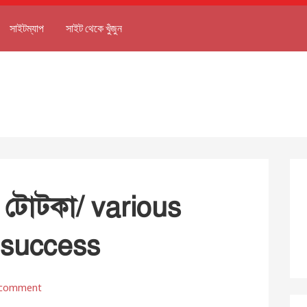
সাইটম্যাপ
সাইট থেকে খুঁজুন
য টোটকা/ various
r success
 comment