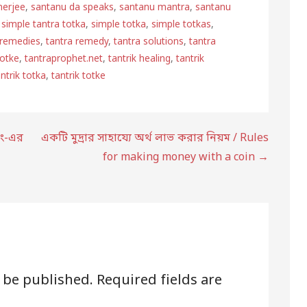
nerjee
,
santanu da speaks
,
santanu mantra
,
santanu
,
simple tantra totka
,
simple totka
,
simple totkas
,
 remedies
,
tantra remedy
,
tantra solutions
,
tantra
totke
,
tantraprophet.net
,
tantrik healing
,
tantrik
antrik totka
,
tantrik totke
াং-এর
একটি মুদ্রার সাহায্যে অর্থ লাভ করার নিয়ম / Rules
for making money with a coin →
t be published.
Required fields are