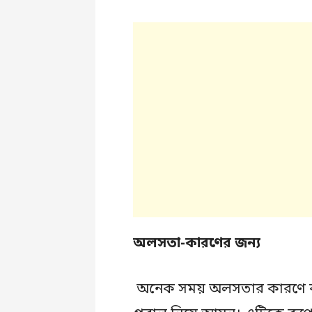
অলসতা-কারণের জন্য
অনেক সময় অলসতার কারণে কা