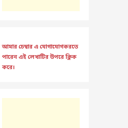
আমার চেম্বার এ যোগাযোগকরতে
পারেন এই লেখাটির উপরে ক্লিক
করে।