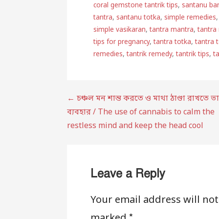
coral gemstone tantrik tips
,
santanu ba
tantra
,
santanu totka
,
simple remedies
simple vasikaran
,
tantra mantra
,
tantra
tips for pregnancy
,
tantra totka
,
tantra 
remedies
,
tantrik remedy
,
tantrik tips
,
t
Post
← চঞ্চল মন শান্ত করতে ও মাথা ঠাণ্ডা রাখতে ভ
ব্যবহার / The use of cannabis to calm the
navigation
restless mind and keep the head cool
Leave a Reply
Your email address will no
*
marked