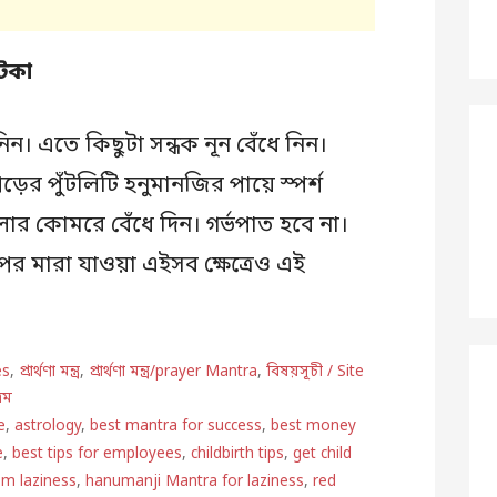
টকা
িন। এতে কিছুটা সন্ধক নূন বেঁধে নিন।
়ের পুঁটলিটি হনুমানজির পায়ে স্পর্শ
ার কোমরে বেঁধে দিন। গর্ভপাত হবে না।
র পর মারা যাওয়া এইসব ক্ষেত্রেও এই
es
,
প্রার্থণা মন্ত্র
,
প্রার্থণা মন্ত্র/prayer Mantra
,
বিষয়সূচী / Site
্রম
e
,
astrology
,
best mantra for success
,
best money
e
,
best tips for employees
,
childbirth tips
,
get child
rom laziness
,
hanumanji Mantra for laziness
,
red