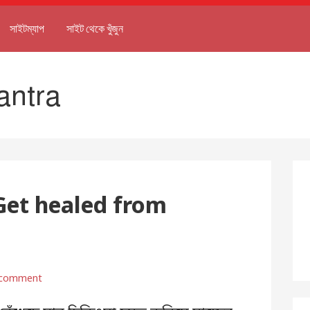
সাইটম্যাপ
সাইট থেকে খুঁজুন
antra
Get healed from
 comment