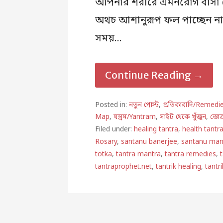
আপনার শরীরে এমনরোগ বাসা বেঁ
অথচ আশানুরূপ ফল পাচ্ছেন না, 
সময়…
Continue Reading →
Posted in:
নতুন পোস্ট
,
প্রতিকারাদি/Remedi
Map
,
যন্ত্রম/Yantram
,
সাইট থেকে খুঁজুন
,
স্তোত
Filed under:
healing tantra
,
health tantr
Rosary
,
santanu banerjee
,
santanu man
totka
,
tantra mantra
,
tantra remedies
,
tantraprophet.net
,
tantrik healing
,
tantr