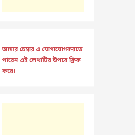
আমার চেম্বার এ যোগাযোগকরতে
পারেন এই লেখাটির উপরে ক্লিক
করে।