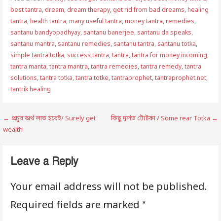
best tantra
,
dream
,
dream therapy
,
get rid from bad dreams
,
healing
tantra
,
health tantra
,
many useful tantra
,
money tantra
,
remedies
,
santanu bandyopadhyay
,
santanu banerjee
,
santanu da speaks
,
santanu mantra
,
santanu remedies
,
santanu tantra
,
santanu totka
,
simple tantra totka
,
success tantra
,
tantra
,
tantra for money incoming
,
tantra manta
,
tantra mantra
,
tantra remedies
,
tantra remedy
,
tantra
solutions
,
tantra totka
,
tantra totke
,
tantraprophet
,
tantraprophet.net
,
tantrik healing
Post
← প্রচুর অর্থ লাভ হবেই/ Surely get
কিছু দুর্লভ টোটকা / Some rear Totka →
wealth
navigation
Leave a Reply
Your email address will not be published.
*
Required fields are marked