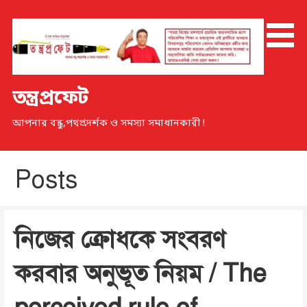
Skip
to
content
তন্ত্রপ্রফেট
আপনার বন্ধু,পথপ্রদর্শক ও সমস্যা সমাধানকারী !
Posts
নিজের ক্রোধকে সংবরণ
করবার অনুভূত নিয়ম / The