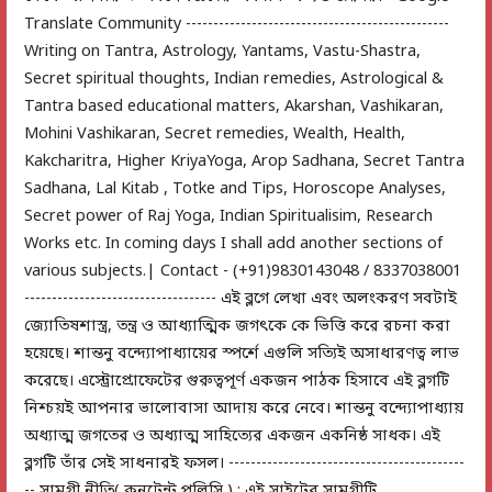
Translate Community ------------------------------------------------
Writing on Tantra, Astrology, Yantams, Vastu-Shastra,
Secret spiritual thoughts, Indian remedies, Astrological &
Tantra based educational matters, Akarshan, Vashikaran,
Mohini Vashikaran, Secret remedies, Wealth, Health,
Kakcharitra, Higher KriyaYoga, Arop Sadhana, Secret Tantra
Sadhana, Lal Kitab , Totke and Tips, Horoscope Analyses,
Secret power of Raj Yoga, Indian Spiritualisim, Research
Works etc. In coming days I shall add another sections of
various subjects.| Contact - (+91)9830143048 / 8337038001
----------------------------------- এই ব্লগে লেখা এবং অলংকরণ সবটাই
জ্যোতিষশাস্ত্র, তন্ত্র ও আধ্যাত্মিক জগৎকে কে ভিত্তি করে রচনা করা
হয়েছে। শান্তনু বন্দ্যোপাধ্যায়ের স্পর্শে এগুলি সত্যিই অসাধারণত্ব লাভ
করেছে। এস্ট্রোপ্রোফেটের গুরুত্বপূর্ণ একজন পাঠক হিসাবে এই ব্লগটি
নিশ্চয়ই আপনার ভালোবাসা আদায় করে নেবে। শান্তনু বন্দ্যোপাধ্যায়
অধ্যাত্ম জগতের ও অধ্যাত্ম সাহিত্যের একজন একনিষ্ঠ সাধক। এই
ব্লগটি তাঁর সেই সাধনারই ফসল। -------------------------------------------
-- সামগ্রী নীতি( কনটেন্ট পলিসি ) : এই সাইটের সামগ্রীটি